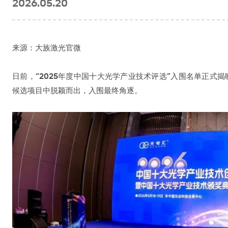
2026.05.20
来源：大族激光官微
日前，“2025年度中国十大光学产业技术评选”入围名单正式
候选项目中脱颖而出，入围最终角逐。