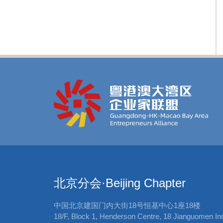
北京分会·Beijing Chapter
中国北京建国门内大街18号恒基中心1座18楼
entral, Hong
18/F, Block 1, Henderson Centre, 18 Jianguomen Inn