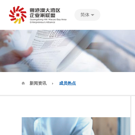
简体
新闻资讯
成员热点