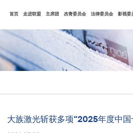
首页
走进联盟
主席团
杰青委员会
法律委员会
影视委
大族激光斩获多项“2025年度中