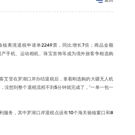
验核离境退税申请单2249票，同比增长7倍；商品金额
发，国产手机、运动相机、珠宝首饰等成为境外旅客争相选购
游客艾登在罗湖口岸办结退税后，拿着刚选购的大疆无人机
物，没想到整个退税流程不到5分钟就完成了，‘一单一包一
利服务，其中罗湖口岸退税点设有10个海关验核窗口和8