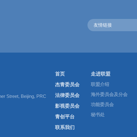
友情链接
首页
走进联盟
长三角分会·Yangtze River d
联盟介绍
杰青委员会
江苏省南京市雨花台区软件大道118号新华
海外委员会及分会
法律委员会
er Street, Beijing, PRC
1/F, A4, Sunwah Link, 118 Software Ave, Yuh
PRC
功能委员会
影视委员会
电话 · Tel +86 25 6818 1333
秘书处
青创平台
联系我们