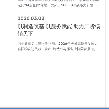
元的“AI基金群”落地；龙岗以“All in AI”战略为引领，激
活治理与产业双引擎；罗湖发布全国产AI一体化推理服
务器，实现从边缘到云端的全场景覆盖……深圳人工智
2026.03.03
能创新浪潮奔涌，一幅“雁阵梯队”协同共进的产业图景
以制造筑基 以服务赋能 助力广货畅
正加速成型。
销天下
丙午新章启，湾区潮正涌。2026年全省高质量发展大
会擂响奋进战鼓，发出“制造业与服务业协同发展”的号
召，为广东加快建设现代化产业体系指明了方向。
在“广货行天下”春季行动如火如荼开展之时，肇庆要通
过两业协同发展，进一步夯实广货行天下的制造业根
基，进一步服务好广货畅销天下，进而推动“肇庆制
造”出圈出海，为促消费、稳经济拓展广阔前景。