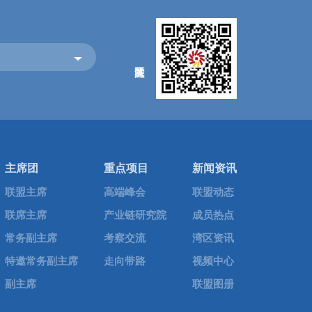
主席团
重点项目
新闻资讯
elta Chapter
越南河内分会·Hanoi C
联盟主席
高端峰会
联盟动态
集团A4栋1楼
越南河内纸桥郡春水路144号蔡
联席主席
产业链研究院
成员热点
uatai District, Nanjing, Jiangsu,
ULIS-Jonathan KS Choi Cultural C
Hanoi, Vietnam
常务副主席
考察交流
湾区资讯
特邀常务副主席
走向带路
电话 · Tel +84 375 895 598
视频中心
副主席
联盟图册